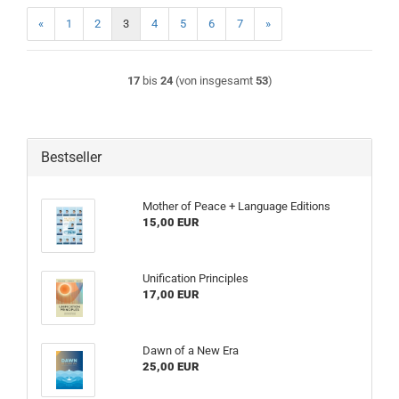
«
1
2
3
4
5
6
7
»
17
bis
24
(von insgesamt
53
)
Bestseller
Mother of Peace + Language Editions
15,00 EUR
Unification Principles
17,00 EUR
Dawn of a New Era
25,00 EUR