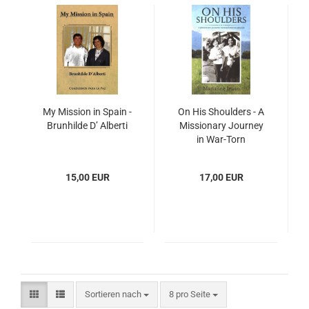
My Mission in Spain -
On His Shoulders - A
Brunhilde D’ Alberti
Missionary Journey
in War-Torn
Nicaragua
15,00 EUR
17,00 EUR
Sortieren nach
pro Seite
Sortieren nach
8 pro Seite