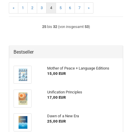
«
1
2
3
4
5
6
7
»
25
bis
32
(von insgesamt
53
)
Bestseller
Mother of Peace + Language Editions
15,00 EUR
Unification Principles
17,00 EUR
Dawn of a New Era
25,00 EUR