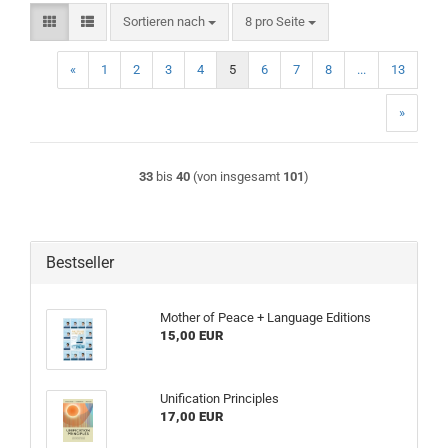
Sortieren nach
pro Seite
Sortieren nach
8 pro Seite
«
1
2
3
4
5
6
7
8
...
13
»
33
bis
40
(von insgesamt
101
)
Bestseller
Mother of Peace + Language Editions
15,00 EUR
Unification Principles
17,00 EUR