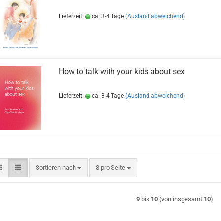
Lieferzeit:
ca. 3-4 Tage
(Ausland abweichend)
How to talk with your kids about sex
Lieferzeit:
ca. 3-4 Tage
(Ausland abweichend)
Sortieren nach
pro Seite
Sortieren nach
8 pro Seite
9
bis
10
(von insgesamt
10
)