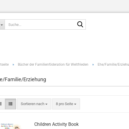
Suche...
»
»
tseite
Bücher der Familienföderation für Weltfrieden
Ehe/Familie/Erzieh
e/Familie/Erziehung
Sortieren nach
pro Seite
Sortieren nach
8 pro Seite
Children Activity Book