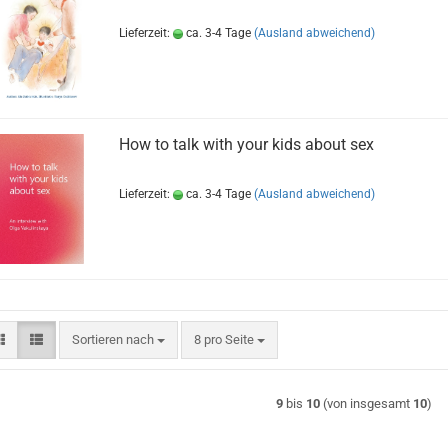
Lieferzeit:
ca. 3-4 Tage
(Ausland abweichend)
How to talk with your kids about sex
Lieferzeit:
ca. 3-4 Tage
(Ausland abweichend)
Sortieren nach
pro Seite
Sortieren nach
8 pro Seite
9
bis
10
(von insgesamt
10
)