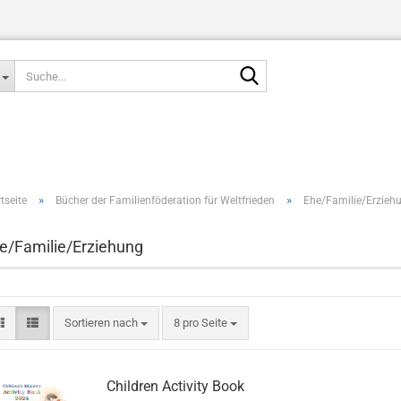
Suche...
»
»
tseite
Bücher der Familienföderation für Weltfrieden
Ehe/Familie/Erzieh
e/Familie/Erziehung
Sortieren nach
pro Seite
Sortieren nach
8 pro Seite
Children Activity Book